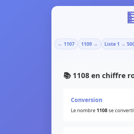

← 1107
1109 →
Liste 1 → 50
📚 1108 en chiffre 
Conversion
Le nombre
1108
se converti