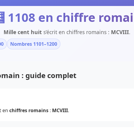
 1108 en chiffre roma
Mille cent huit
s’écrit en chiffres romains :
MCVIII
.
00
Nombres 1101–1200
romain : guide complet
t en
chiffres romains
:
MCVIII
.