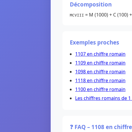
Décomposition
= M (1000) + C (100) + V 
MCVIII
Exemples proches
1107 en chiffre romain
1109 en chiffre romain
1098 en chiffre romain
1118 en chiffre romain
1100 en chiffre romain
Les chiffres romains de 1
❓ FAQ – 1108 en chiffr