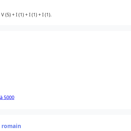
(5) + I (1) + I (1) + I (1).
 à 5000
e romain