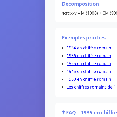
Décomposition
= M (1000) + CM (900) 
MCMXXXV
Exemples proches
1934 en chiffre romain
1936 en chiffre romain
1925 en chiffre romain
1945 en chiffre romain
1950 en chiffre romain
Les chiffres romains de 1
❓ FAQ – 1935 en chiffr