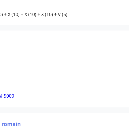
+ X (10) + X (10) + X (10) + V (5).
 à 5000
e romain