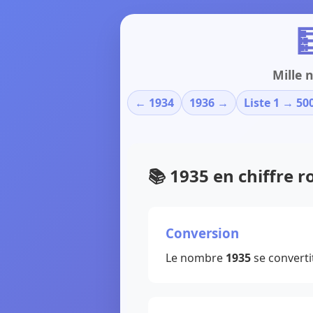

Mille 
← 1934
1936 →
Liste 1 → 50
📚 1935 en chiffre 
Conversion
Le nombre
1935
se converti