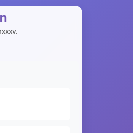
in
MXXXV
.