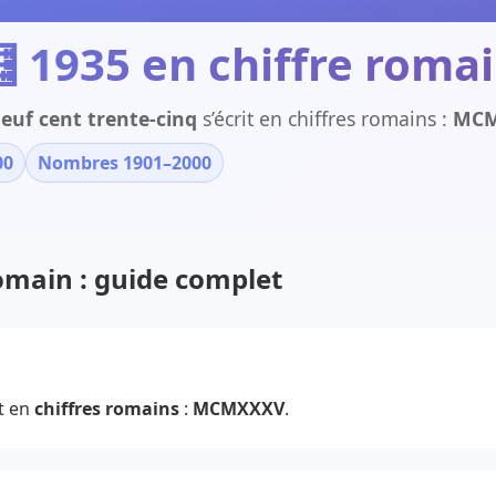
 1935 en chiffre roma
neuf cent trente-cinq
s’écrit en chiffres romains :
MC
00
Nombres 1901–2000
romain : guide complet
t en
chiffres romains
:
MCMXXXV
.