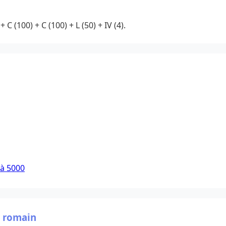
 C (100) + C (100) + L (50) + IV (4).
 à 5000
e romain