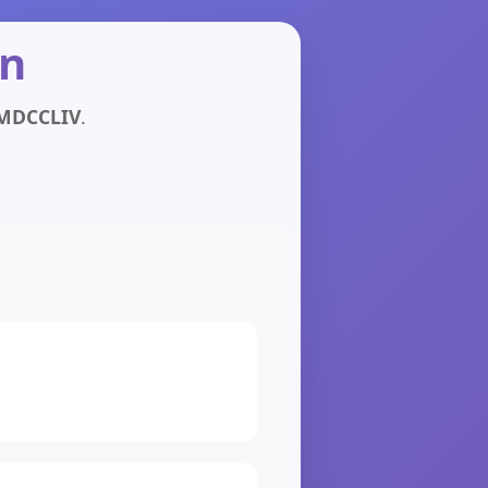
in
MDCCLIV
.