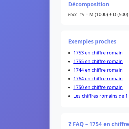
Décomposition
= M (1000) + D (500) +
MDCCLIV
Exemples proches
1753 en chiffre romain
1755 en chiffre romain
1744 en chiffre romain
1764 en chiffre romain
1750 en chiffre romain
Les chiffres romains de 1
❓ FAQ – 1754 en chiffr