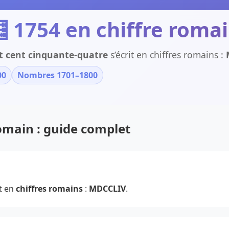
 1754 en chiffre roma
pt cent cinquante-quatre
s’écrit en chiffres romains :
00
Nombres 1701–1800
romain : guide complet
t en
chiffres romains
:
MDCCLIV
.