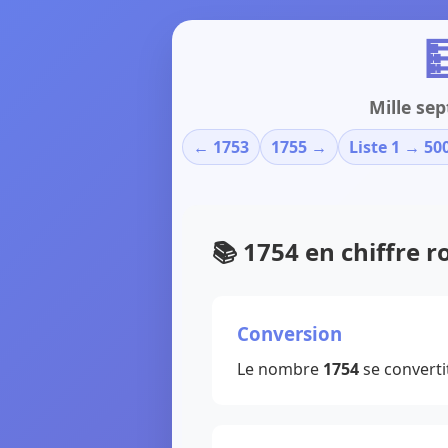

Mille se
← 1753
1755 →
Liste 1 → 50
📚 1754 en chiffre 
Conversion
Le nombre
1754
se converti