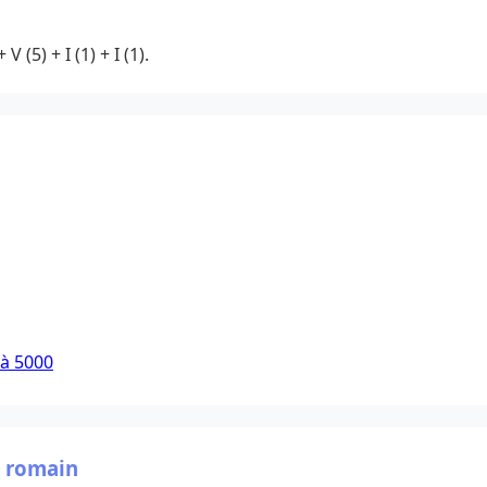
 V (5) + I (1) + I (1).
 à 5000
e romain