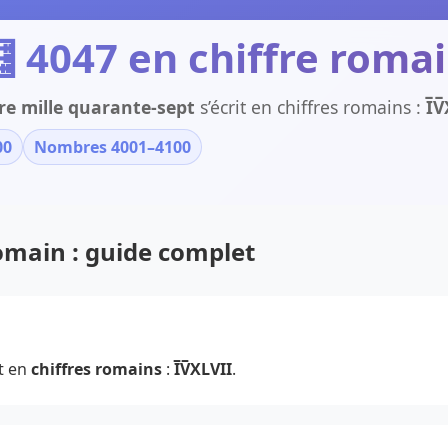
 4047 en chiffre roma
e mille quarante-sept
s’écrit en chiffres romains :
I̅V
00
Nombres 4001–4100
romain : guide complet
t en
chiffres romains
:
I̅V̅XLVII
.