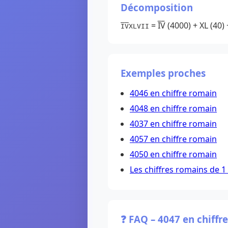
Décomposition
= I̅V̅ (4000) + XL (40) +
I̅V̅XLVII
Exemples proches
4046 en chiffre romain
4048 en chiffre romain
4037 en chiffre romain
4057 en chiffre romain
4050 en chiffre romain
Les chiffres romains de 1
❓ FAQ – 4047 en chiffr