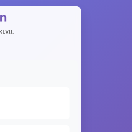
in
̅XLVII
.