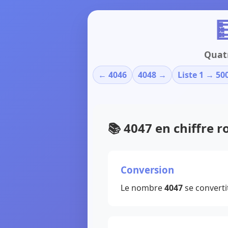

Quatr
← 4046
4048 →
Liste 1 → 50
📚 4047 en chiffre 
Conversion
Le nombre
4047
se converti