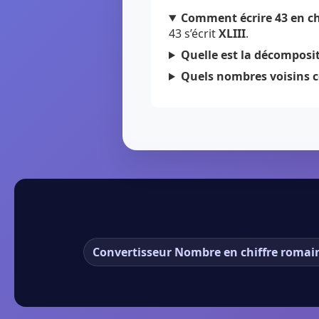
Comment écrire 43 en ch
43 s’écrit
XLIII
.
Quelle est la décomposit
Quels nombres voisins c
Convertisseur Nombre en chiffre romai