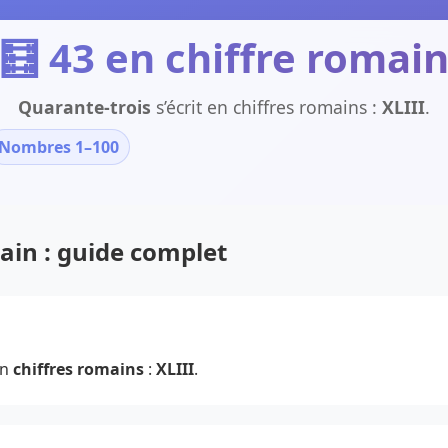
🧮 43 en chiffre romai
Quarante-trois
s’écrit en chiffres romains :
XLIII
.
Nombres 1–100
main : guide complet
en
chiffres romains
:
XLIII
.