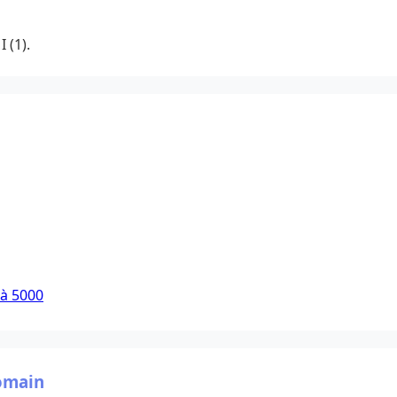
I (1).
 à 5000
romain