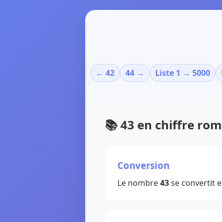
← 42
44 →
Liste 1 → 5000
📚 43 en chiffre ro
Conversion
Le nombre
43
se convertit 