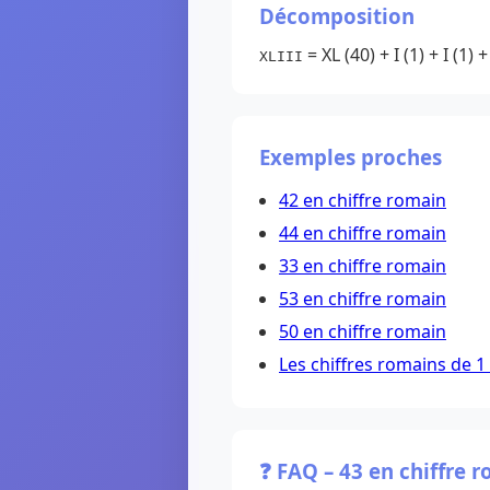
Décomposition
= XL (40) + I (1) + I (1) + 
XLIII
Exemples proches
42 en chiffre romain
44 en chiffre romain
33 en chiffre romain
53 en chiffre romain
50 en chiffre romain
Les chiffres romains de 1
❓ FAQ – 43 en chiffre 