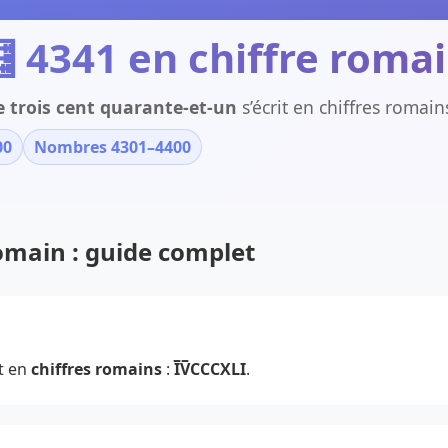
 4341 en chiffre roma
e trois cent quarante-et-un
s’écrit en chiffres romain
00
Nombres 4301–4400
romain : guide complet
t en
chiffres romains
:
I̅V̅CCCXLI
.