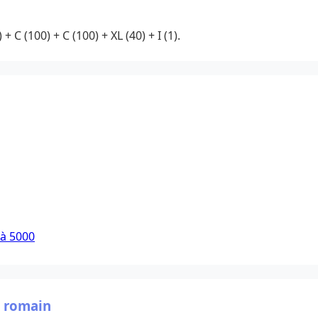
) + C (100) + C (100) + XL (40) + I (1).
 à 5000
e romain