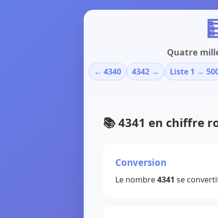

Quatre mill
← 4340
4342 →
Liste 1 → 50
📚 4341 en chiffre 
Conversion
Le nombre
4341
se converti