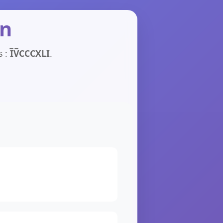
in
s :
I̅V̅CCCXLI
.