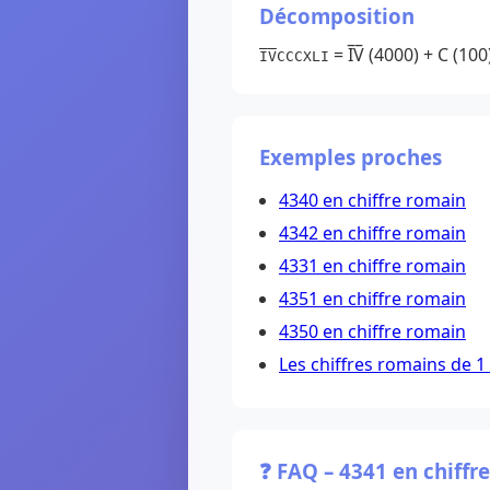
Décomposition
= I̅V̅ (4000) + C (100
I̅V̅CCCXLI
Exemples proches
4340 en chiffre romain
4342 en chiffre romain
4331 en chiffre romain
4351 en chiffre romain
4350 en chiffre romain
Les chiffres romains de 1
❓ FAQ – 4341 en chiffr