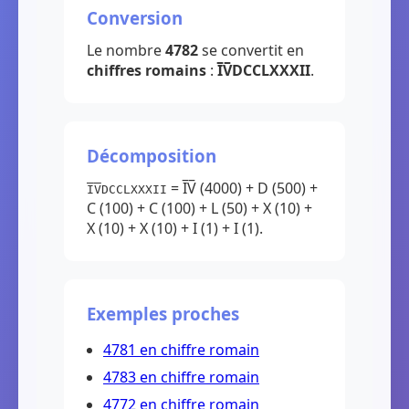
Conversion
Le nombre
4782
se convertit en
chiffres romains
:
I̅V̅DCCLXXXII
.
Décomposition
= I̅V̅ (4000) + D (500) +
I̅V̅DCCLXXXII
C (100) + C (100) + L (50) + X (10) +
X (10) + X (10) + I (1) + I (1).
Exemples proches
4781 en chiffre romain
4783 en chiffre romain
4772 en chiffre romain