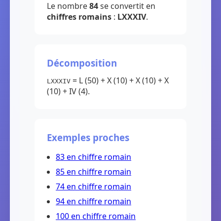
Le nombre
84
se convertit en
chiffres romains
:
LXXXIV
.
Décomposition
= L (50) + X (10) + X (10) + X
LXXXIV
(10) + IV (4).
Exemples proches
83 en chiffre romain
85 en chiffre romain
74 en chiffre romain
94 en chiffre romain
100 en chiffre romain