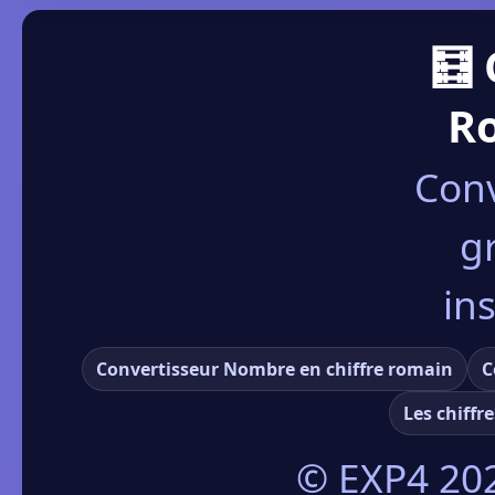
🧮 
R
Conv
g
in
Convertisseur Nombre en chiffre romain
C
Les chiffr
© EXP4
20