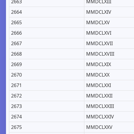
2663
MMDCLXIII
2664
MMDCLXIV
2665
MMDCLXV
2666
MMDCLXVI
2667
MMDCLXVII
2668
MMDCLXVIII
2669
MMDCLXIX
2670
MMDCLXX
2671
MMDCLXXI
2672
MMDCLXXII
2673
MMDCLXXIII
2674
MMDCLXXIV
2675
MMDCLXXV