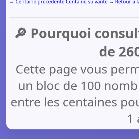
← Centaine précédente
Centaine suivante →
Retour à l
🔎 Pourquoi consult
de 260
Cette page vous perm
un bloc de 100 nomb
entre les centaines pou
1 