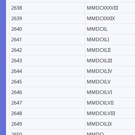
2638
MMDCXXXVIII
2639
MMDCXXXIX
2640
MMDCXL
2641
MMDCXLI
2642
MMDCXLII
2643
MMDCXLIII
2644
MMDCXLIV
2645
MMDCXLV
2646
MMDCXLVI
2647
MMDCXLVII
2648
MMDCXLVIII
2649
MMDCXLIX
2650
MMDCL