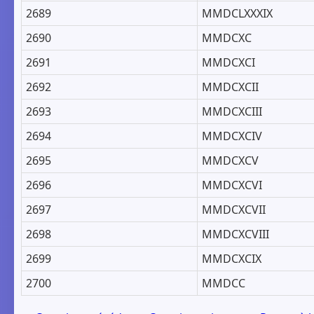
2689
MMDCLXXXIX
2690
MMDCXC
2691
MMDCXCI
2692
MMDCXCII
2693
MMDCXCIII
2694
MMDCXCIV
2695
MMDCXCV
2696
MMDCXCVI
2697
MMDCXCVII
2698
MMDCXCVIII
2699
MMDCXCIX
2700
MMDCC