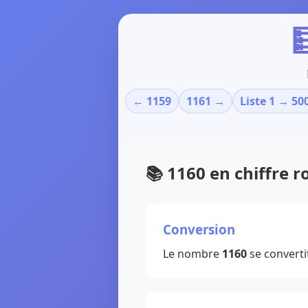

← 1159
1161 →
Liste 1 → 50
📚 1160 en chiffre 
Conversion
Le nombre
1160
se converti