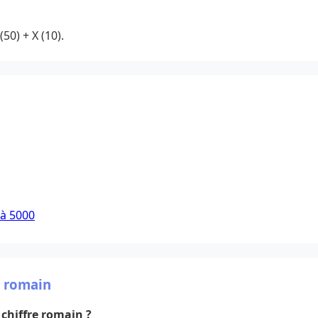
(50) + X (10).
 à 5000
e romain
chiffre romain ?