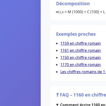
Décomposition
= M (1000) + C (100) + L 
MCLX
Exemples proches
1159 en chiffre romain
1161 en chiffre romain
1150 en chiffre romain
1170 en chiffre romain
Les chiffres romains de 1
❓ FAQ – 1160 en chiffr
Comment écrire 1160 en 