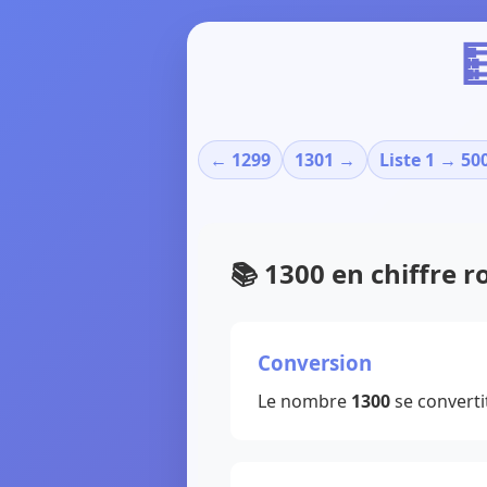

← 1299
1301 →
Liste 1 → 50
📚 1300 en chiffre 
Conversion
Le nombre
1300
se converti