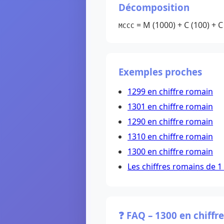
Décomposition
= M (1000) + C (100) + C 
MCCC
Exemples proches
1299 en chiffre romain
1301 en chiffre romain
1290 en chiffre romain
1310 en chiffre romain
1300 en chiffre romain
Les chiffres romains de 1
❓ FAQ – 1300 en chiffr