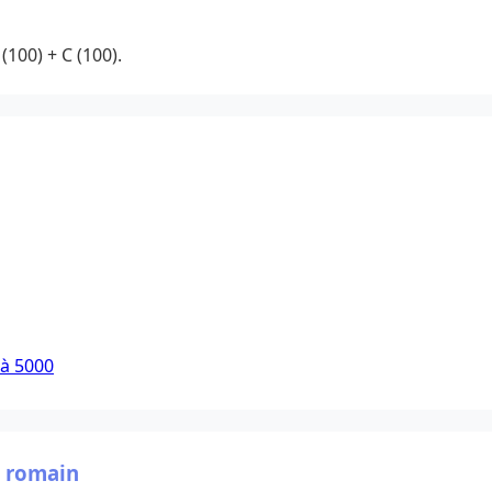
(100) + C (100).
 à 5000
e romain