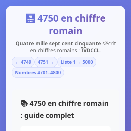
🧮 4750 en chiffre
romain
Quatre mille sept cent cinquante
s’écrit
en chiffres romains :
I̅V̅DCCL
.
← 4749
4751 →
Liste 1 → 5000
Nombres 4701–4800
📚 4750 en chiffre romain
: guide complet