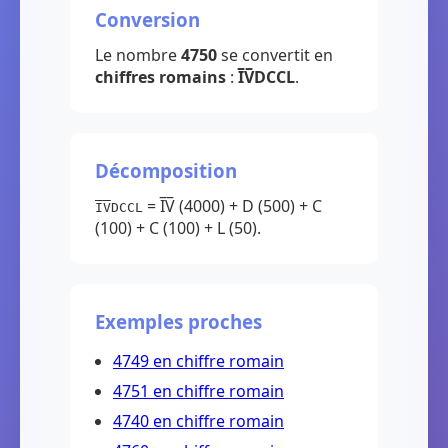
Conversion
Le nombre
4750
se convertit en
chiffres romains
:
I̅V̅DCCL
.
Décomposition
= I̅V̅ (4000) + D (500) + C
I̅V̅DCCL
(100) + C (100) + L (50).
Exemples proches
4749 en chiffre romain
4751 en chiffre romain
4740 en chiffre romain