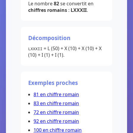
Le nombre
82
se convertit en
chiffres romains
:
LXXXII
.
Décomposition
= L (50) + X (10) + X (10) + X
LXXXII
(10) + I (1) + I (1).
Exemples proches
81 en chiffre romain
83 en chiffre romain
72 en chiffre romain
92 en chiffre romain
100 en chiffre romain