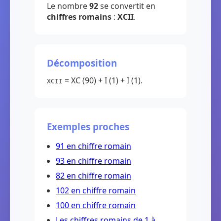
Le nombre
92
se convertit en
chiffres romains
:
XCII
.
Décomposition
= XC (90) + I (1) + I (1).
XCII
Exemples proches
91 en chiffre romain
93 en chiffre romain
82 en chiffre romain
102 en chiffre romain
100 en chiffre romain
Les chiffres romains de 1 à