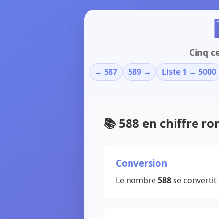
Cinq c
← 587
589 →
Liste 1 → 5000
📚 588 en chiffre r
Conversion
Le nombre
588
se convertit