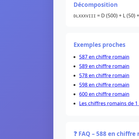
Décomposition
= D (500) + L (50) + X
DLXXXVIII
Exemples proches
587 en chiffre romain
589 en chiffre romain
578 en chiffre romain
598 en chiffre romain
600 en chiffre romain
Les chiffres romains de 1
❓ FAQ – 588 en chiffre