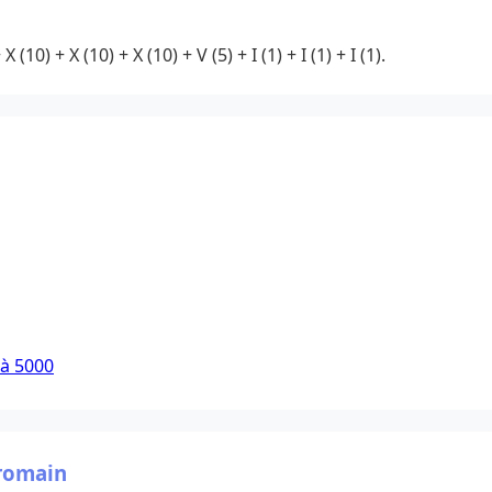
 (10) + X (10) + X (10) + V (5) + I (1) + I (1) + I (1).
 à 5000
 romain