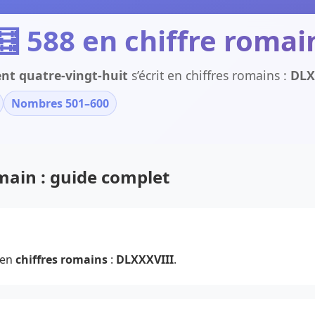
🧮 588 en chiffre romai
ent quatre-vingt-huit
s’écrit en chiffres romains :
DLX
Nombres 501–600
omain : guide complet
 en
chiffres romains
:
DLXXXVIII
.