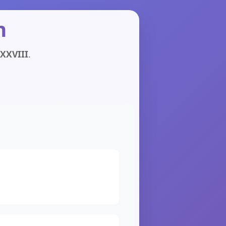
n
XXVIII
.