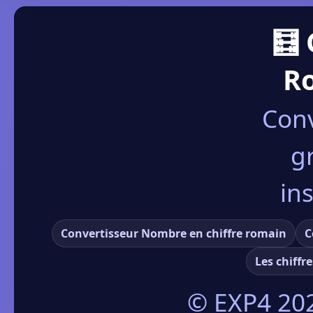
🧮 
R
Conv
g
in
Convertisseur Nombre en chiffre romain
C
Les chiffr
© EXP4
20