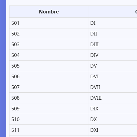
Nombre
501
DI
502
DII
503
DIII
504
DIV
505
DV
506
DVI
507
DVII
508
DVIII
509
DIX
510
DX
511
DXI