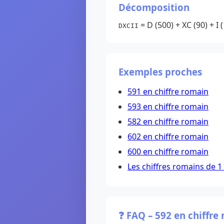
Décomposition
= D (500) + XC (90) + I (1
DXCII
Exemples proches
591 en chiffre romain
593 en chiffre romain
582 en chiffre romain
602 en chiffre romain
600 en chiffre romain
Les chiffres romains de 1
❓ FAQ – 592 en chiffre