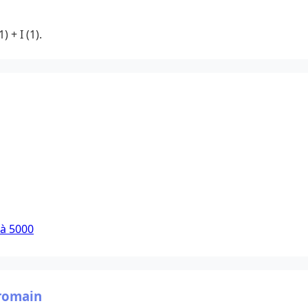
) + I (1).
 à 5000
 romain