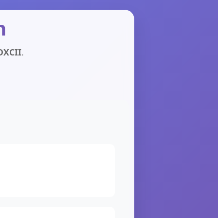
n
DXCII
.