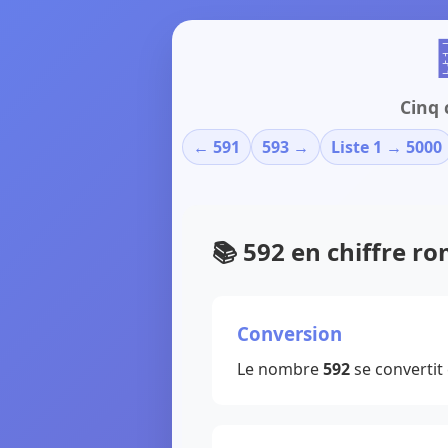
Cinq 
← 591
593 →
Liste 1 → 5000
📚 592 en chiffre r
Conversion
Le nombre
592
se convertit