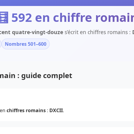
🧮 592 en chiffre romai
cent quatre-vingt-douze
s’écrit en chiffres romains :
Nombres 501–600
omain : guide complet
 en
chiffres romains
:
DXCII
.