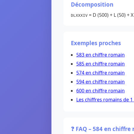
Décomposition
= D (500) + L (50) + X 
DLXXXIV
Exemples proches
583 en chiffre romain
585 en chiffre romain
574 en chiffre romain
594 en chiffre romain
600 en chiffre romain
Les chiffres romains de 1
❓ FAQ – 584 en chiffre