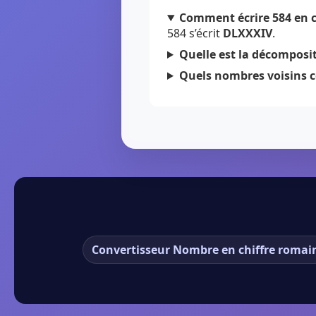
Comment écrire 584 en c
584 s’écrit
DLXXXIV
.
Quelle est la décomposit
Quels nombres voisins c
Convertisseur Nombre en chiffre romai