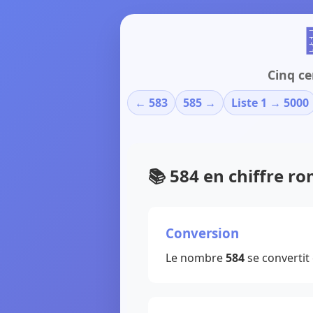
Cinq ce
← 583
585 →
Liste 1 → 5000
📚 584 en chiffre r
Conversion
Le nombre
584
se convertit