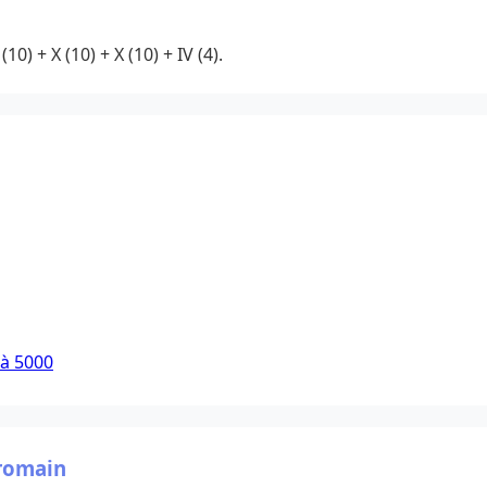
(10) + X (10) + X (10) + IV (4).
 à 5000
 romain